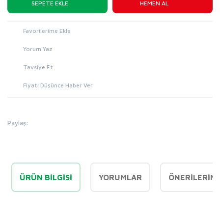
SEPETE EKLE
HEMEN AL
Yorum Yaz
Tavsiye Et
Fiyatı Düşünce Haber Ver
Paylaş:
ÜRÜN BILGISI
YORUMLAR
ÖNERILERINI