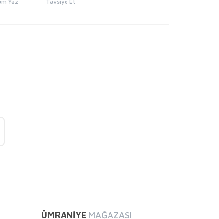
um Yaz
Tavsiye Et
mıza iletebilirsiniz.
ÜMRANİYE
MAĞAZASI