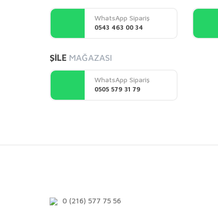
Ürün açıklamasında eksik bilgiler bulunuyor.
WhatsApp Sipariş
Ürün bilgilerinde hatalar bulunuyor.
0543 463 00 34
Ürün fiyatı diğer sitelerden daha pahalı.
Bu ürüne benzer farklı alternatifler olmalı.
ŞİLE
MAĞAZASI
WhatsApp Sipariş
0505 579 31 79
0 (216) 577 75 56