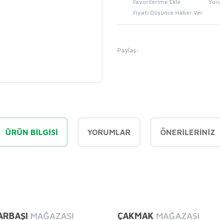
Yor
Fiyatı Düşünce Haber Ver
Paylaş:
ÜRÜN BILGISI
YORUMLAR
ÖNERILERINIZ
diğer konularda yetersiz gördüğünüz noktaları öneri formunu kullanarak tarafı
Bu ürüne ilk yorumu siz yapın!
ARBAŞI
MAĞAZASI
ÇAKMAK
MAĞAZASI