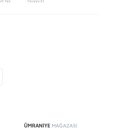
um Yaz
Tavsiye Et
mıza iletebilirsiniz.
ÜMRANİYE
MAĞAZASI