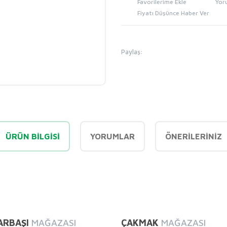
Yor
Fiyatı Düşünce Haber Ver
Paylaş:
ÜRÜN BILGISI
YORUMLAR
ÖNERILERINIZ
diğer konularda yetersiz gördüğünüz noktaları öneri formunu kullanarak tarafı
Bu ürüne ilk yorumu siz yapın!
ARBAŞI
MAĞAZASI
ÇAKMAK
MAĞAZASI