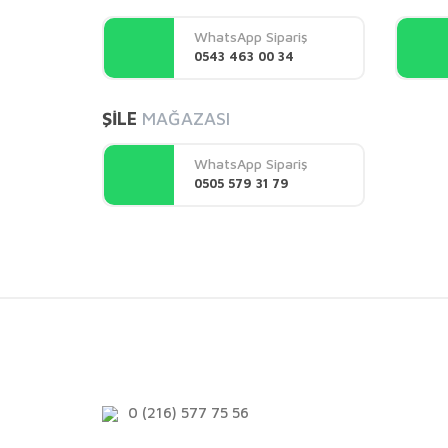
Ürün açıklamasında eksik bilgiler bulunuyor.
WhatsApp Sipariş
Ürün bilgilerinde hatalar bulunuyor.
0543 463 00 34
Ürün fiyatı diğer sitelerden daha pahalı.
Bu ürüne benzer farklı alternatifler olmalı.
ŞİLE
MAĞAZASI
WhatsApp Sipariş
0505 579 31 79
0 (216) 577 75 56