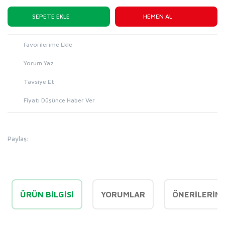
SEPETE EKLE
HEMEN AL
Yorum Yaz
Tavsiye Et
Fiyatı Düşünce Haber Ver
Paylaş:
ÜRÜN BILGISI
YORUMLAR
ÖNERILERINI