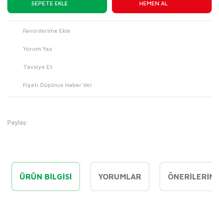
SEPETE EKLE
HEMEN AL
Yorum Yaz
Tavsiye Et
Fiyatı Düşünce Haber Ver
Paylaş:
ÜRÜN BILGISI
YORUMLAR
ÖNERILERINI