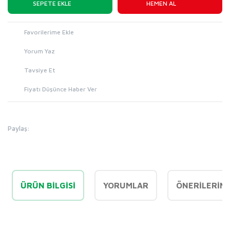
SEPETE EKLE
HEMEN AL
Yorum Yaz
Tavsiye Et
Fiyatı Düşünce Haber Ver
Paylaş:
ÜRÜN BILGISI
YORUMLAR
ÖNERILERINI