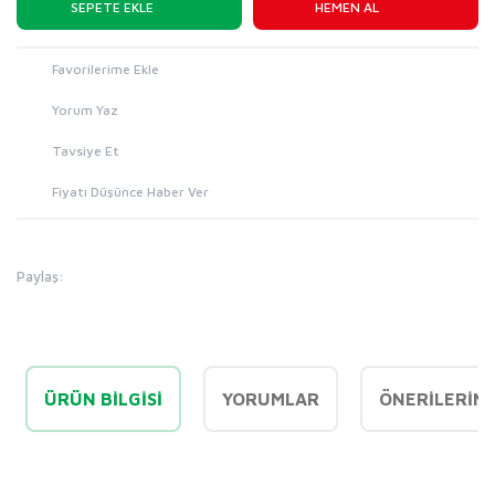
SEPETE EKLE
HEMEN AL
Yorum Yaz
Tavsiye Et
Fiyatı Düşünce Haber Ver
Paylaş:
ÜRÜN BILGISI
YORUMLAR
ÖNERILERINI