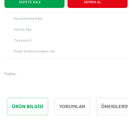
SEPETE EKLE
HEMEN AL
Yorum Yaz
Tavsiye Et
Fiyatı Düşünce Haber Ver
Paylaş:
ÜRÜN BILGISI
YORUMLAR
ÖNERILERINI