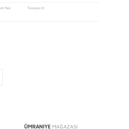
um Yaz
Tavsiye Et
mıza iletebilirsiniz.
ÜMRANİYE
MAĞAZASI