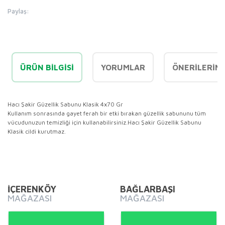
Paylaş:
ÜRÜN BILGISI
YORUMLAR
ÖNERILERINI
Hacı Şakir Güzellik Sabunu Klasik 4x70 Gr
Kullanım sonrasında gayet ferah bir etki bırakan güzellik sabununu tüm
vücudunuzun temizliği için kullanabilirsiniz.Hacı Şakir Güzellik Sabunu
Klasik cildi kurutmaz.
Bu ürünün fiyat bilgisi, resim, ürün açıklamalarında ve diğer
konularda yetersiz gördüğünüz noktaları öneri formunu
Bu ürüne ilk yorumu siz yapın!
kullanarak tarafımıza iletebilirsiniz.
Görüş ve önerileriniz için teşekkür ederiz.
İÇERENKÖY
BAĞLARBAŞI
MAĞAZASI
MAĞAZASI
Yorum Yaz
Ürün resmi kalitesiz, bozuk veya görüntülenemiyor.
Ürün açıklamasında eksik bilgiler bulunuyor.