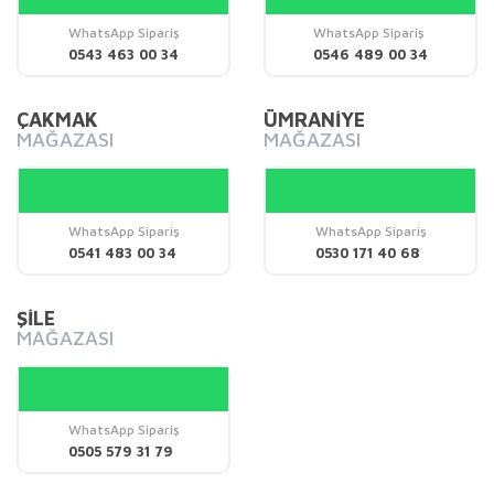
Ürün bilgilerinde hatalar bulunuyor.
WhatsApp Sipariş
WhatsApp Sipariş
0543 463 00 34
0546 489 00 34
Ürün fiyatı diğer sitelerden daha pahalı.
Bu ürüne benzer farklı alternatifler olmalı.
ÇAKMAK
ÜMRANİYE
MAĞAZASI
MAĞAZASI
WhatsApp Sipariş
WhatsApp Sipariş
Gönder
0541 483 00 34
0530 171 40 68
ŞİLE
MAĞAZASI
WhatsApp Sipariş
0505 579 31 79