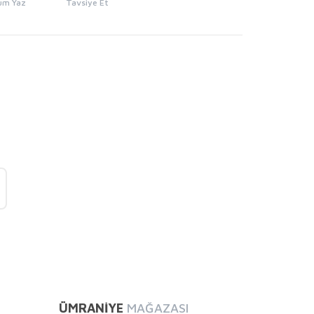
um Yaz
Tavsiye Et
mıza iletebilirsiniz.
ÜMRANİYE
MAĞAZASI