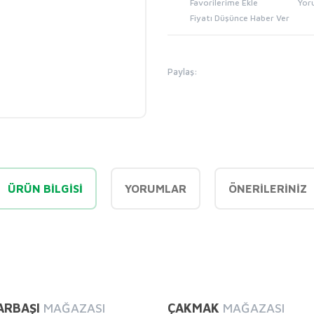
Yor
Fiyatı Düşünce Haber Ver
Paylaş:
ÜRÜN BILGISI
YORUMLAR
ÖNERILERINIZ
diğer konularda yetersiz gördüğünüz noktaları öneri formunu kullanarak tarafı
Bu ürüne ilk yorumu siz yapın!
ARBAŞI
MAĞAZASI
ÇAKMAK
MAĞAZASI