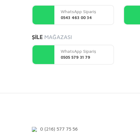
Ürün açıklamasında eksik bilgiler bulunuyor.
WhatsApp Sipariş
Ürün bilgilerinde hatalar bulunuyor.
0543 463 00 34
Ürün fiyatı diğer sitelerden daha pahalı.
Bu ürüne benzer farklı alternatifler olmalı.
ŞİLE
MAĞAZASI
WhatsApp Sipariş
0505 579 31 79
0 (216) 577 75 56