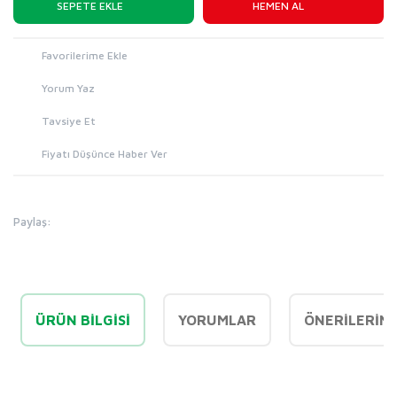
SEPETE EKLE
HEMEN AL
Yorum Yaz
Tavsiye Et
Fiyatı Düşünce Haber Ver
Paylaş:
ÜRÜN BILGISI
YORUMLAR
ÖNERILERINI