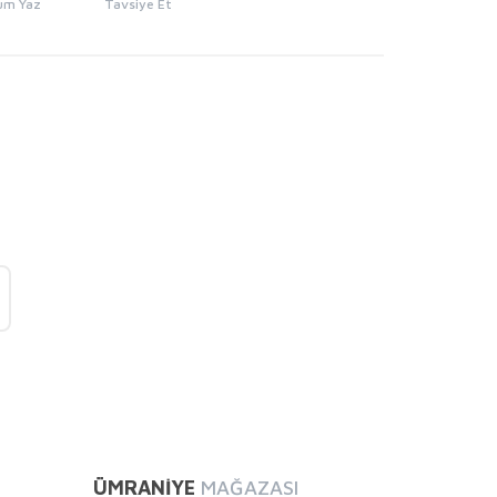
um Yaz
Tavsiye Et
mıza iletebilirsiniz.
ÜMRANİYE
MAĞAZASI