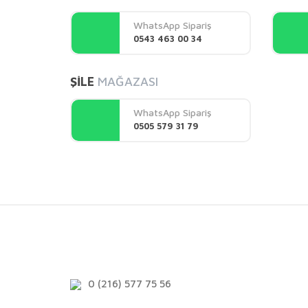
Ürün açıklamasında eksik bilgiler bulunuyor.
WhatsApp Sipariş
Ürün bilgilerinde hatalar bulunuyor.
0543 463 00 34
Ürün fiyatı diğer sitelerden daha pahalı.
Bu ürüne benzer farklı alternatifler olmalı.
ŞİLE
MAĞAZASI
WhatsApp Sipariş
0505 579 31 79
0 (216) 577 75 56