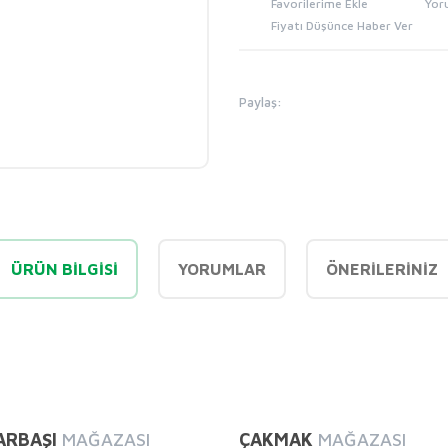
Yor
Fiyatı Düşünce Haber Ver
Paylaş:
ÜRÜN BILGISI
YORUMLAR
ÖNERILERINIZ
diğer konularda yetersiz gördüğünüz noktaları öneri formunu kullanarak tarafı
Bu ürüne ilk yorumu siz yapın!
ARBAŞI
MAĞAZASI
ÇAKMAK
MAĞAZASI