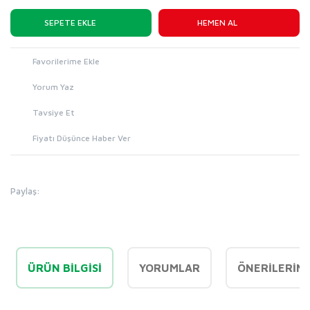
SEPETE EKLE
HEMEN AL
Yorum Yaz
Tavsiye Et
Fiyatı Düşünce Haber Ver
Paylaş:
ÜRÜN BILGISI
YORUMLAR
ÖNERILERINI