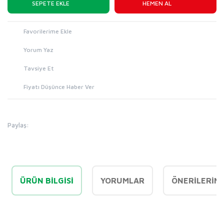
SEPETE EKLE
HEMEN AL
Yorum Yaz
Tavsiye Et
Fiyatı Düşünce Haber Ver
Paylaş:
ÜRÜN BILGISI
YORUMLAR
ÖNERILERINI