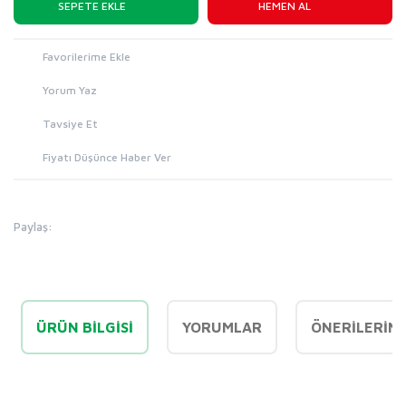
SEPETE EKLE
HEMEN AL
Yorum Yaz
Tavsiye Et
Fiyatı Düşünce Haber Ver
Paylaş:
ÜRÜN BILGISI
YORUMLAR
ÖNERILERINI