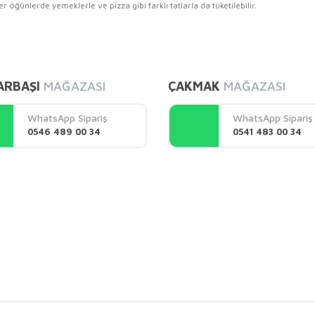
 öğünlerde yemeklerle ve pizza gibi farklı tatlarla da tüketilebilir.
diğer konularda yetersiz gördüğünüz noktaları öneri formunu kullanarak tarafı
Bu ürüne ilk yorumu siz yapın!
ARBAŞI
MAĞAZASI
ÇAKMAK
MAĞAZASI
Yorum Yaz
WhatsApp Sipariş
WhatsApp Sipariş
0546 489 00 34
0541 483 00 34
Gönder