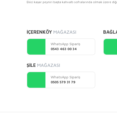
Ekici kaşar peyniri başta kahvaltı sofralarında olmak üzere diğer
Bu ürünün fiyat bilgisi, resim, ürün açıklamalarında ve 
Görüş ve önerileriniz için teşekkür ederiz.
İÇERENKÖY
MAĞAZASI
BAĞL
Ürün resmi kalitesiz, bozuk veya görüntülenemiyor.
Ürün açıklamasında eksik bilgiler bulunuyor.
WhatsApp Sipariş
Ürün bilgilerinde hatalar bulunuyor.
0543 463 00 34
Ürün fiyatı diğer sitelerden daha pahalı.
Bu ürüne benzer farklı alternatifler olmalı.
ŞİLE
MAĞAZASI
WhatsApp Sipariş
0505 579 31 79