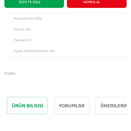
SEPETE EKLE
HEMEN AL
Yorum Yaz
Tavsiye Et
Fiyatı Düşünce Haber Ver
Paylaş:
ÜRÜN BILGISI
YORUMLAR
ÖNERILERINI