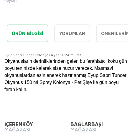
Paylaş:
ÜRÜN BILGISI
YORUMLAR
ÖNERILERINI
Eyüp Sabri Tuncer Kolonya Okyanus 150ml Pet
Okyanusların derinliklerinden gelen bu ferahlatıcı koku gün
boyu teninizde kalarak size huzur verecek. Masmavi
okyanuslardan esinlenerek hazırlanmış Eyüp Sabri Tuncer
Okyanus 150 ml Sprey Kolonya - Pet Şişe ile gün boyu
ferah kalın.
Bu ürünün fiyat bilgisi, resim, ürün açıklamalarında ve diğer
konularda yetersiz gördüğünüz noktaları öneri formunu
Bu ürüne ilk yorumu siz yapın!
kullanarak tarafımıza iletebilirsiniz.
Görüş ve önerileriniz için teşekkür ederiz.
İÇERENKÖY
BAĞLARBAŞI
MAĞAZASI
MAĞAZASI
Yorum Yaz