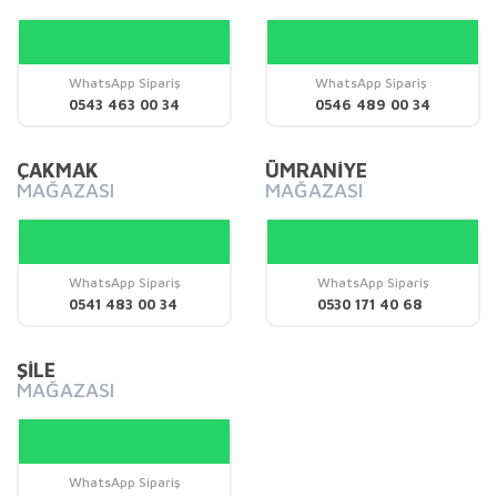
Ürün resmi kalitesiz, bozuk veya görüntülenemiyor.
Ürün açıklamasında eksik bilgiler bulunuyor.
Ürün bilgilerinde hatalar bulunuyor.
WhatsApp Sipariş
WhatsApp Sipariş
0543 463 00 34
0546 489 00 34
Ürün fiyatı diğer sitelerden daha pahalı.
Bu ürüne benzer farklı alternatifler olmalı.
ÇAKMAK
ÜMRANİYE
MAĞAZASI
MAĞAZASI
WhatsApp Sipariş
WhatsApp Sipariş
Gönder
0541 483 00 34
0530 171 40 68
ŞİLE
MAĞAZASI
WhatsApp Sipariş