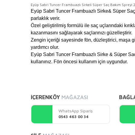
Eyüp Sabri Tuncer Frambuazlı Sirkeli Süper Saç Bakım Spreyi
Eyüp Sabri Tuncer Frambuazlı Sirke& Süper Saç Ba
parlaklık verir.
Özel geliştirilmiş formülü ile saç uçlarındaki kır
kazanmasını sağlayarak saçlarınızı güzelleştirir.
Zengin içeriği sayesinde fön, düzleştirici, maşa g
yardımcı olur.
Eyüp Sabri Tuncer Frambuazlı Sirke & Süper Saç B
kullanınız. Fön öncesi kullanım için uygundur.
Bu ürünün fiyat bilgisi, resim, ürün açıklamalarında ve 
Görüş ve önerileriniz için teşekkür ederiz.
İÇERENKÖY
MAĞAZASI
BAĞL
Ürün resmi kalitesiz, bozuk veya görüntülenemiyor.
Ürün açıklamasında eksik bilgiler bulunuyor.
WhatsApp Sipariş
Ürün bilgilerinde hatalar bulunuyor.
0543 463 00 34
Ürün fiyatı diğer sitelerden daha pahalı.
Bu ürüne benzer farklı alternatifler olmalı.