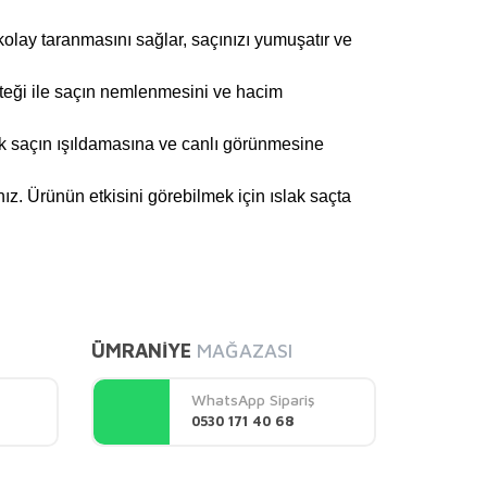
olay taranmasını sağlar, saçınızı yumuşatır ve
desteği ile saçın nemlenmesini ve hacim
arak saçın ışıldamasına ve canlı görünmesine
z. Ürünün etkisini görebilmek için ıslak saçta
mıza iletebilirsiniz.
ÜMRANİYE
MAĞAZASI
WhatsApp Sipariş
0530 171 40 68