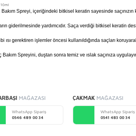
 210ml
kım Spreyi, içeriğindeki bitkisel keratin sayesinde saçınızın k
ıkların giderilmesinde yardımcıdır. Saça verdiği bitkisel keratin 
ibi ısı gerektiren işlemler öncesi kullanıldığında saçları koruy
akım Spreyini, duştan sonra temiz ve ıslak saçınıza uygulayını
diğer konularda yetersiz gördüğünüz noktaları öneri formunu kullanarak tarafı
Bu ürüne ilk yorumu siz yapın!
ARBAŞI
MAĞAZASI
ÇAKMAK
MAĞAZASI
Yorum Yaz
WhatsApp Sipariş
WhatsApp Sipariş
0546 489 00 34
0541 483 00 34