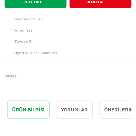
SEPETE EKLE
HEMEN AL
Yorum Yaz
Tavsiye Et
Fiyatı Düşünce Haber Ver
Paylaş:
ÜRÜN BILGISI
YORUMLAR
ÖNERILERINI