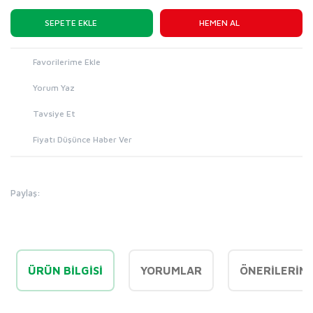
SEPETE EKLE
HEMEN AL
Yorum Yaz
Tavsiye Et
Fiyatı Düşünce Haber Ver
Paylaş:
ÜRÜN BILGISI
YORUMLAR
ÖNERILERINI