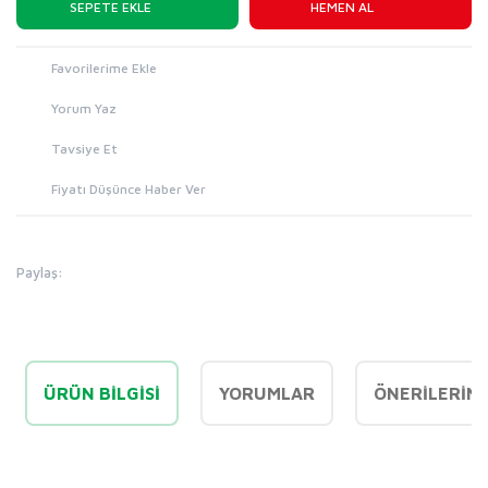
SEPETE EKLE
HEMEN AL
Yorum Yaz
Tavsiye Et
Fiyatı Düşünce Haber Ver
Paylaş:
ÜRÜN BILGISI
YORUMLAR
ÖNERILERINI