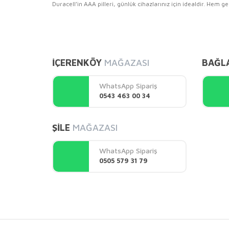
Duracell’in AAA pilleri, günlük cihazlarınız için idealdir. Hem g
Bu ürünün fiyat bilgisi, resim, ürün açıklamalarında ve 
Görüş ve önerileriniz için teşekkür ederiz.
İÇERENKÖY
MAĞAZASI
BAĞL
Ürün resmi kalitesiz, bozuk veya görüntülenemiyor.
Ürün açıklamasında eksik bilgiler bulunuyor.
WhatsApp Sipariş
Ürün bilgilerinde hatalar bulunuyor.
0543 463 00 34
Ürün fiyatı diğer sitelerden daha pahalı.
Bu ürüne benzer farklı alternatifler olmalı.
ŞİLE
MAĞAZASI
WhatsApp Sipariş
0505 579 31 79