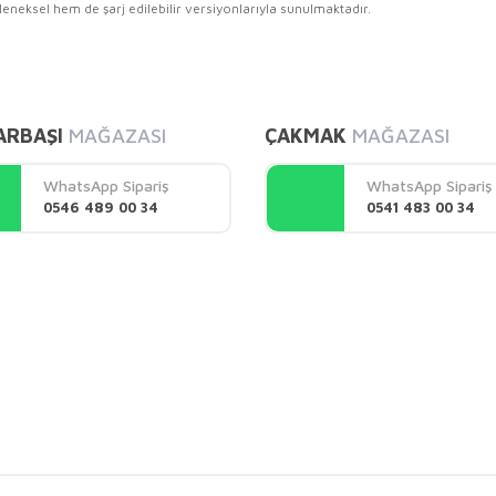
eleneksel hem de şarj edilebilir versiyonlarıyla sunulmaktadır.
diğer konularda yetersiz gördüğünüz noktaları öneri formunu kullanarak tarafı
Bu ürüne ilk yorumu siz yapın!
ARBAŞI
MAĞAZASI
ÇAKMAK
MAĞAZASI
Yorum Yaz
WhatsApp Sipariş
WhatsApp Sipariş
0546 489 00 34
0541 483 00 34
Gönder