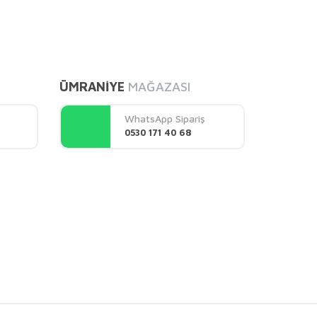
mıza iletebilirsiniz.
ÜMRANİYE
MAĞAZASI
WhatsApp Sipariş
0530 171 40 68