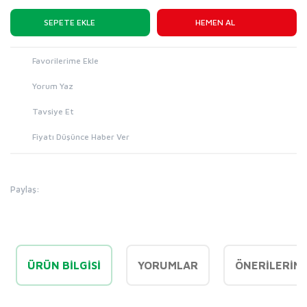
SEPETE EKLE
HEMEN AL
Yorum Yaz
Tavsiye Et
Fiyatı Düşünce Haber Ver
Paylaş:
ÜRÜN BILGISI
YORUMLAR
ÖNERILERINI