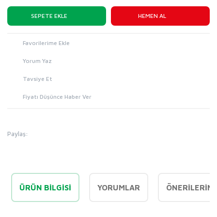
SEPETE EKLE
HEMEN AL
Yorum Yaz
Tavsiye Et
Fiyatı Düşünce Haber Ver
Paylaş:
ÜRÜN BILGISI
YORUMLAR
ÖNERILERINI