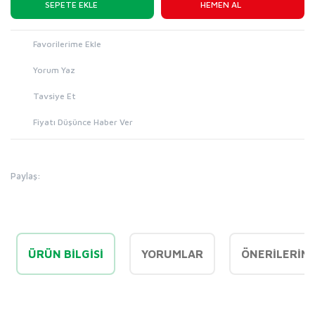
SEPETE EKLE
HEMEN AL
Yorum Yaz
Tavsiye Et
Fiyatı Düşünce Haber Ver
Paylaş:
ÜRÜN BILGISI
YORUMLAR
ÖNERILERINI