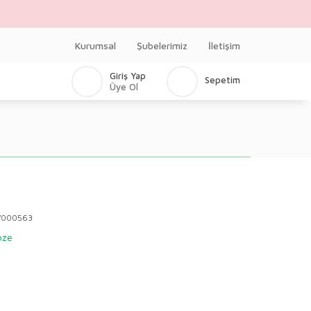
Kurumsal
Şubelerimiz
İletişim
Giriş Yap
Sepetim
Üye Ol
V000563
bze