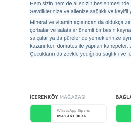
Hem sizin hem de ailenizin beslenmesinde ön
Sevdiklerinize ve ailenize sağlıklı ve keyifli
Mineral ve vitamin açısından da oldukça ze
çorbalar ve salatalar önemli bir besin kayn
salçalar ya da püreler de yemeklerinize ayrı 
kazanırken domates ile yapılan kanepeler, s
Çocukların da zevkle yediği bu sağlıklı ve le
Bu ürünün fiyat bilgisi, resim, ürün açıklamalarında ve 
Görüş ve önerileriniz için teşekkür ederiz.
İÇERENKÖY
MAĞAZASI
BAĞL
Ürün resmi kalitesiz, bozuk veya görüntülenemiyor.
Ürün açıklamasında eksik bilgiler bulunuyor.
WhatsApp Sipariş
Ürün bilgilerinde hatalar bulunuyor.
0543 463 00 34
Ürün fiyatı diğer sitelerden daha pahalı.
Bu ürüne benzer farklı alternatifler olmalı.