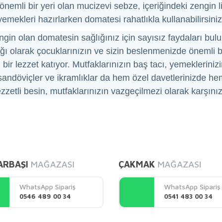
emli bir yeri olan mucizevi sebze, içeriğindeki zengin li
 yemekleri hazırlarken domatesi rahatlıkla kullanabilirsiniz
ngin olan domatesin sağlığınız için sayısız faydaları bu
ağı olarak çocuklarınızın ve sizin beslenmenizde önemli b
bir lezzet katıyor. Mutfaklarınızın baş tacı, yemekleriniz
andöviçler ve ikramlıklar da hem özel davetlerinizde hem
zzetli besin, mutfaklarınızın vazgeçilmezi olarak karşınız
diğer konularda yetersiz gördüğünüz noktaları öneri formunu kullanarak tarafı
Bu ürüne ilk yorumu siz yapın!
ARBAŞI
MAĞAZASI
ÇAKMAK
MAĞAZASI
Yorum Yaz
WhatsApp Sipariş
WhatsApp Sipariş
0546 489 00 34
0541 483 00 34