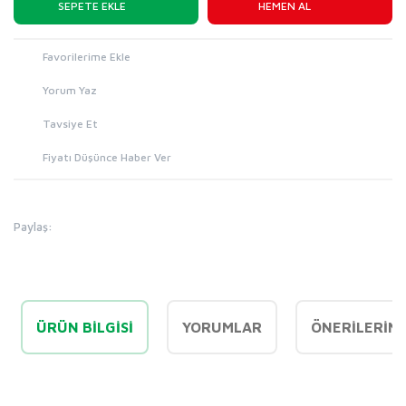
SEPETE EKLE
HEMEN AL
Yorum Yaz
Tavsiye Et
Fiyatı Düşünce Haber Ver
Paylaş:
ÜRÜN BILGISI
YORUMLAR
ÖNERILERINI