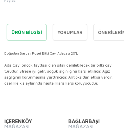
Paylaş:
ÜRÜN BILGISI
YORUMLAR
ÖNERILERINI
Doğadan Bardak Poşet Bitki Çayı Adaçayı 20'Lİ
Ada Çayı birçok faydası olan şifalı denilebilecek bir bitki çayı
türüdür. Strese iyi gelir, soğuk algınlığına karşı etkilidir. Ağız
sağlığının korunmasına yardımcıdır. Antioksidan etkisi vardır,
özellikle kış aylarında hastalıklara karşı koruyucudur.
Bu ürünün fiyat bilgisi, resim, ürün açıklamalarında ve diğer
konularda yetersiz gördüğünüz noktaları öneri formunu
Bu ürüne ilk yorumu siz yapın!
kullanarak tarafımıza iletebilirsiniz.
Görüş ve önerileriniz için teşekkür ederiz.
İÇERENKÖY
BAĞLARBAŞI
MAĞAZASI
MAĞAZASI