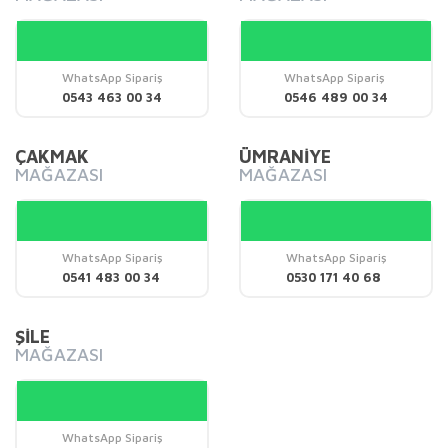
Yorum Yaz
Ürün resmi kalitesiz, bozuk veya görüntülenemiyor.
Ürün açıklamasında eksik bilgiler bulunuyor.
Ürün bilgilerinde hatalar bulunuyor.
WhatsApp Sipariş
WhatsApp Sipariş
0543 463 00 34
0546 489 00 34
Ürün fiyatı diğer sitelerden daha pahalı.
Bu ürüne benzer farklı alternatifler olmalı.
ÇAKMAK
ÜMRANİYE
MAĞAZASI
MAĞAZASI
WhatsApp Sipariş
WhatsApp Sipariş
Gönder
0541 483 00 34
0530 171 40 68
ŞİLE
MAĞAZASI
WhatsApp Sipariş