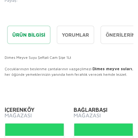
Paylaş:
ÜRÜN BILGISI
YORUMLAR
ÖNERILERINI
Dimes Meyve Suyu Şeftali Cam Şişe 1Lt
Dimes meyve suları
Çocuklarınızın beslenme çantalarının vazgeçilmezi
,
her öğünde yemeklerinizin yanında hem ferahlık verecek hemde lezzet.
Bu ürünün fiyat bilgisi, resim, ürün açıklamalarında ve diğer
konularda yetersiz gördüğünüz noktaları öneri formunu
Bu ürüne ilk yorumu siz yapın!
kullanarak tarafımıza iletebilirsiniz.
Görüş ve önerileriniz için teşekkür ederiz.
İÇERENKÖY
BAĞLARBAŞI
MAĞAZASI
MAĞAZASI
Yorum Yaz
Ürün resmi kalitesiz, bozuk veya görüntülenemiyor.
Ürün açıklamasında eksik bilgiler bulunuyor.