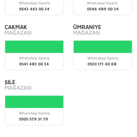
Ürün bilgilerinde hatalar bulunuyor.
WhatsApp Sipariş
WhatsApp Sipariş
0543 463 00 34
0546 489 00 34
Ürün fiyatı diğer sitelerden daha pahalı.
Bu ürüne benzer farklı alternatifler olmalı.
ÇAKMAK
ÜMRANİYE
MAĞAZASI
MAĞAZASI
WhatsApp Sipariş
WhatsApp Sipariş
Gönder
0541 483 00 34
0530 171 40 68
ŞİLE
MAĞAZASI
WhatsApp Sipariş
0505 579 31 79