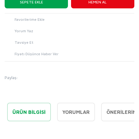
SEPETE EKLE
HEMEN AL
Yorum Yaz
Tavsiye Et
Fiyatı Düşünce Haber Ver
Paylaş:
ÜRÜN BILGISI
YORUMLAR
ÖNERILERINI