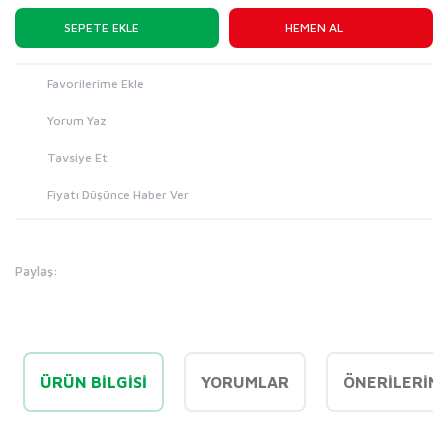
SEPETE EKLE
HEMEN AL
Yorum Yaz
Tavsiye Et
Fiyatı Düşünce Haber Ver
Paylaş:
ÜRÜN BILGISI
YORUMLAR
ÖNERILERINI