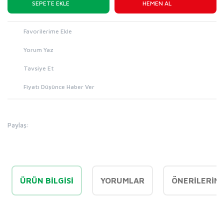
SEPETE EKLE
HEMEN AL
Yorum Yaz
Tavsiye Et
Fiyatı Düşünce Haber Ver
Paylaş:
ÜRÜN BILGISI
YORUMLAR
ÖNERILERINI