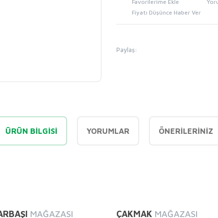
Yor
Fiyatı Düşünce Haber Ver
Paylaş:
ÜRÜN BILGISI
YORUMLAR
ÖNERILERINIZ
diğer konularda yetersiz gördüğünüz noktaları öneri formunu kullanarak tarafı
Bu ürüne ilk yorumu siz yapın!
ARBAŞI
MAĞAZASI
ÇAKMAK
MAĞAZASI