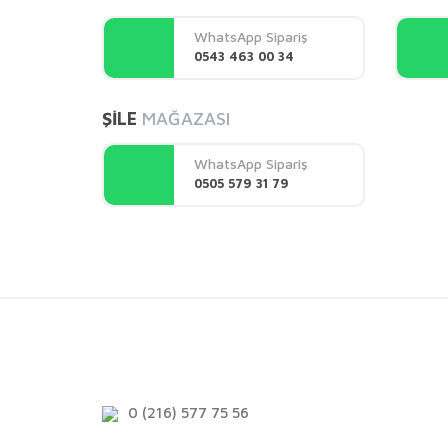
Ürün açıklamasında eksik bilgiler bulunuyor.
WhatsApp Sipariş
Ürün bilgilerinde hatalar bulunuyor.
0543 463 00 34
Ürün fiyatı diğer sitelerden daha pahalı.
Bu ürüne benzer farklı alternatifler olmalı.
ŞİLE
MAĞAZASI
WhatsApp Sipariş
0505 579 31 79
0 (216) 577 75 56