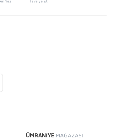
um Yaz
Tavsiye Et
mıza iletebilirsiniz.
ÜMRANİYE
MAĞAZASI