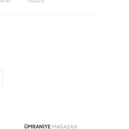
um Yaz
Tavsiye Et
mıza iletebilirsiniz.
ÜMRANİYE
MAĞAZASI