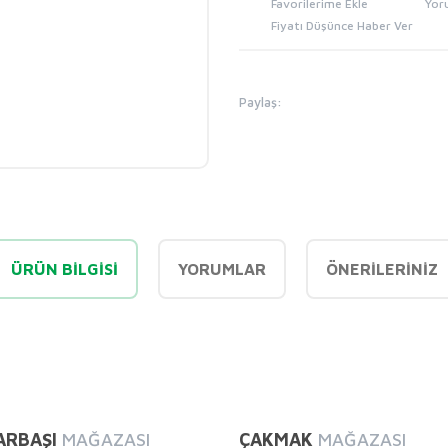
Yor
Fiyatı Düşünce Haber Ver
Paylaş:
ÜRÜN BILGISI
YORUMLAR
ÖNERILERINIZ
diğer konularda yetersiz gördüğünüz noktaları öneri formunu kullanarak tarafı
Bu ürüne ilk yorumu siz yapın!
ARBAŞI
MAĞAZASI
ÇAKMAK
MAĞAZASI