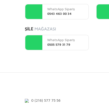
Ürün açıklamasında eksik bilgiler bulunuyor.
WhatsApp Sipariş
Ürün bilgilerinde hatalar bulunuyor.
0543 463 00 34
Ürün fiyatı diğer sitelerden daha pahalı.
Bu ürüne benzer farklı alternatifler olmalı.
ŞİLE
MAĞAZASI
WhatsApp Sipariş
0505 579 31 79
0 (216) 577 75 56