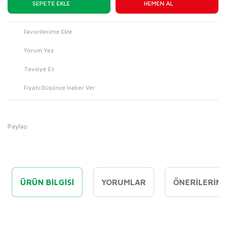
SEPETE EKLE
HEMEN AL
Yorum Yaz
Tavsiye Et
Fiyatı Düşünce Haber Ver
Paylaş:
ÜRÜN BILGISI
YORUMLAR
ÖNERILERINI