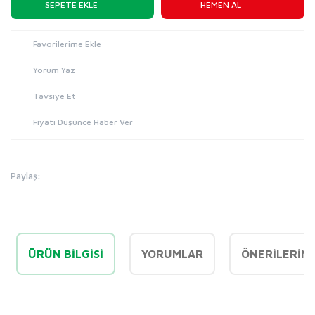
SEPETE EKLE
HEMEN AL
Yorum Yaz
Tavsiye Et
Fiyatı Düşünce Haber Ver
Paylaş:
ÜRÜN BILGISI
YORUMLAR
ÖNERILERINI