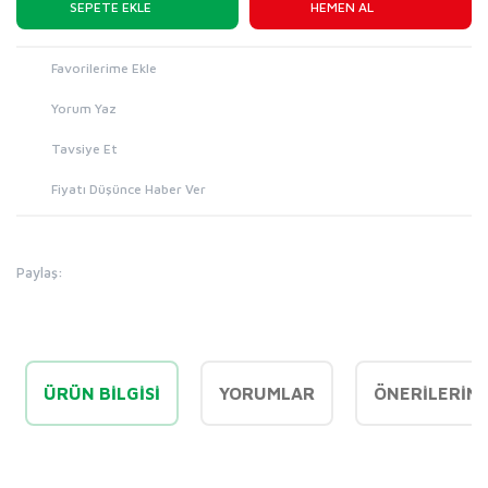
SEPETE EKLE
HEMEN AL
Yorum Yaz
Tavsiye Et
Fiyatı Düşünce Haber Ver
Paylaş:
ÜRÜN BILGISI
YORUMLAR
ÖNERILERINI