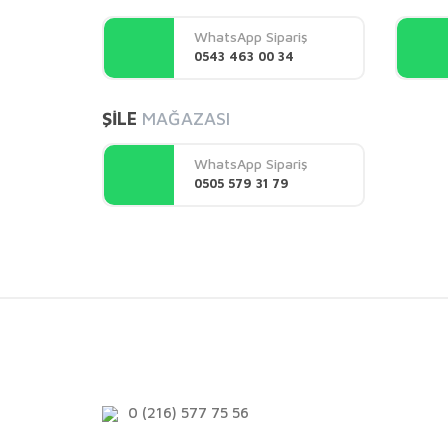
Ürün açıklamasında eksik bilgiler bulunuyor.
WhatsApp Sipariş
Ürün bilgilerinde hatalar bulunuyor.
0543 463 00 34
Ürün fiyatı diğer sitelerden daha pahalı.
Bu ürüne benzer farklı alternatifler olmalı.
ŞİLE
MAĞAZASI
WhatsApp Sipariş
0505 579 31 79
0 (216) 577 75 56