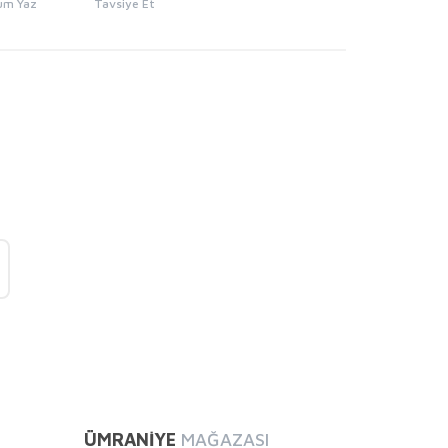
um Yaz
Tavsiye Et
mıza iletebilirsiniz.
ÜMRANİYE
MAĞAZASI