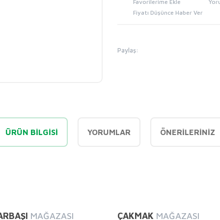
Yor
Fiyatı Düşünce Haber Ver
Paylaş:
ÜRÜN BILGISI
YORUMLAR
ÖNERILERINIZ
diğer konularda yetersiz gördüğünüz noktaları öneri formunu kullanarak tarafı
Bu ürüne ilk yorumu siz yapın!
ARBAŞI
MAĞAZASI
ÇAKMAK
MAĞAZASI