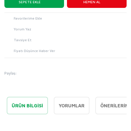
SEPETE EKLE
HEMEN AL
Yorum Yaz
Tavsiye Et
Fiyatı Düşünce Haber Ver
Paylaş:
ÜRÜN BILGISI
YORUMLAR
ÖNERILERINI