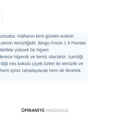
onudur. Haftanın kimi günleri evlerin
 zemin temizliğidir. Bingo Fresh 1 lt Pembe
irlikte yüksek bir hijyen
rece hijyenik ve temiz olacaktır. İçerdiği
diği mis kokulu çiçek özleri ile temizlik ve
e hem içiniz rahatlayacak hem de ferahlık
mıza iletebilirsiniz.
ÜMRANİYE
MAĞAZASI