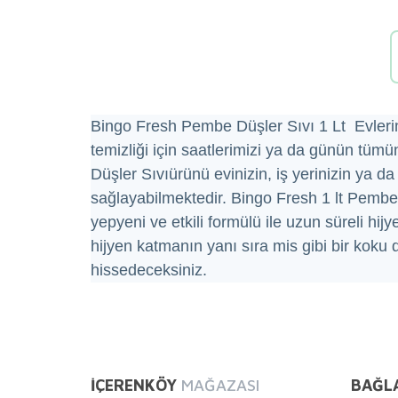
Bingo Fresh Pembe Düşler Sıvı 1 Lt Evlerimiz
temizliği için saatlerimizi ya da günün tüm
Düşler Sıvıürünü evinizin, iş yerinizin ya d
sağlayabilmektedir. Bingo Fresh 1 lt Pembe D
yepyeni ve etkili formülü ile uzun süreli hij
hijyen katmanın yanı sıra mis gibi bir koku 
hissedeceksiniz.
Bu ürünün fiyat bilgisi, resim, ürün açıklamalarında ve 
Görüş ve önerileriniz için teşekkür ederiz.
İÇERENKÖY
MAĞAZASI
BAĞL
Ürün resmi kalitesiz, bozuk veya görüntülenemiyor.