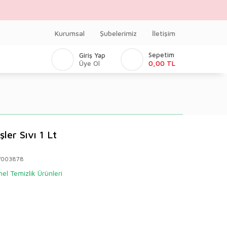
Kurumsal
Şubelerimiz
İletişim
Sepetim
Giriş Yap
0,00 TL
Üye Ol
er Sıvı 1 Lt
V003878
el Temizlik Ürünleri