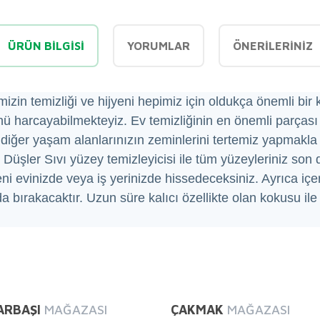
ÜRÜN BILGISI
YORUMLAR
ÖNERILERINIZ
in temizliği ve hijyeni hepimiz için oldukça önemli bir k
ünü harcayabilmekteyiz. Ev temizliğinin en önemli parçası
a diğer yaşam alanlarınızın zeminlerini tertemiz yapmakla b
üşler Sıvı yüzey temizleyicisi ile tüm yüzeyleriniz son de
yeni evinizde veya iş yerinizde hissedeceksiniz. Ayrıca içer
da bırakacaktır. Uzun süre kalıcı özellikte olan kokusu il
diğer konularda yetersiz gördüğünüz noktaları öneri formunu kullanarak tarafı
Bu ürüne ilk yorumu siz yapın!
ARBAŞI
MAĞAZASI
ÇAKMAK
MAĞAZASI