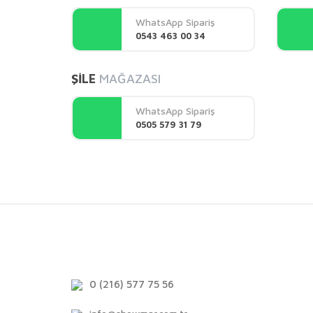
Ürün açıklamasında eksik bilgiler bulunuyor.
WhatsApp Sipariş
Ürün bilgilerinde hatalar bulunuyor.
0543 463 00 34
Ürün fiyatı diğer sitelerden daha pahalı.
Bu ürüne benzer farklı alternatifler olmalı.
ŞİLE
MAĞAZASI
WhatsApp Sipariş
0505 579 31 79
0 (216) 577 75 56