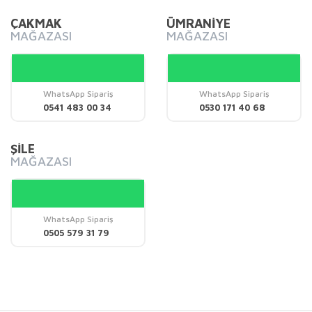
Bu ürüne benzer farklı alternatifler olmalı.
ÇAKMAK
ÜMRANİYE
MAĞAZASI
MAĞAZASI
WhatsApp Sipariş
WhatsApp Sipariş
Gönder
0541 483 00 34
0530 171 40 68
ŞİLE
MAĞAZASI
WhatsApp Sipariş
0505 579 31 79