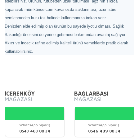
edebilirsiniz. Ürünün, rutubetten uzak tutulması; ağzının sıkıca
kapanarak mümkünse cam kavanozda saklanması, uzun süre
nemlenmeden kuru toz halinde kullanmanıza imkan verir.
Denizden elde edilmiş olan ürünün bu sayede iyotlu olması, Sağlık
Bakanlığı önerisini de yerine getirmesi bakımından avantaj sağlıyor.
Akıcı ve incecik rafine edilmiş kaliteli ürünü yemeklerde pratik olarak
kullanabilirsiniz.
Bu ürünün fiyat bilgisi, resim, ürün açıklamalarında ve diğer
konularda yetersiz gördüğünüz noktaları öneri formunu
Bu ürüne ilk yorumu siz yapın!
kullanarak tarafımıza iletebilirsiniz.
Görüş ve önerileriniz için teşekkür ederiz.
İÇERENKÖY
BAĞLARBAŞI
MAĞAZASI
MAĞAZASI
Yorum Yaz
Ürün resmi kalitesiz, bozuk veya görüntülenemiyor.
Ürün açıklamasında eksik bilgiler bulunuyor.
Ürün bilgilerinde hatalar bulunuyor.
WhatsApp Sipariş
WhatsApp Sipariş
0543 463 00 34
0546 489 00 34
Ürün fiyatı diğer sitelerden daha pahalı.