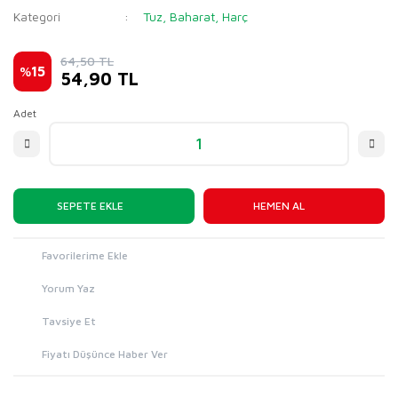
Kategori
Tuz, Baharat, Harç
64,50 TL
%
15
54,90 TL
Adet
SEPETE EKLE
HEMEN AL
Yorum Yaz
Tavsiye Et
Fiyatı Düşünce Haber Ver