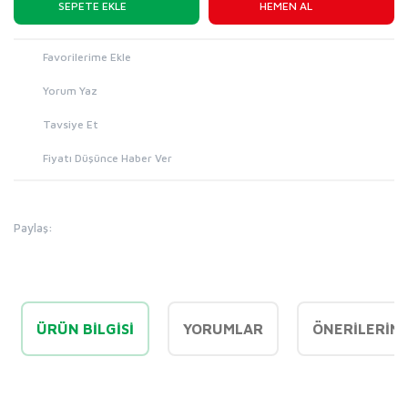
SEPETE EKLE
HEMEN AL
Yorum Yaz
Tavsiye Et
Fiyatı Düşünce Haber Ver
Paylaş:
ÜRÜN BILGISI
YORUMLAR
ÖNERILERINI