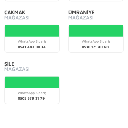
Bu ürüne benzer farklı alternatifler olmalı.
ÇAKMAK
ÜMRANİYE
MAĞAZASI
MAĞAZASI
WhatsApp Sipariş
WhatsApp Sipariş
Gönder
0541 483 00 34
0530 171 40 68
ŞİLE
MAĞAZASI
WhatsApp Sipariş
0505 579 31 79