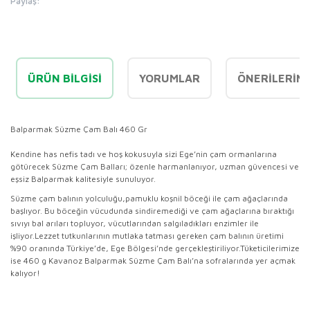
Paylaş:
ÜRÜN BILGISI
YORUMLAR
ÖNERILERINI
Balparmak Süzme Çam Balı 460 Gr
Kendine has nefis tadı ve hoş kokusuyla sizi Ege’nin çam ormanlarına
götürecek Süzme Çam Balları; özenle harmanlanıyor, uzman güvencesi ve
eşsiz Balparmak kalitesiyle sunuluyor.
Süzme çam balının yolculuğu,
pamuklu koşnil böceği ile çam ağaçlarında
başlıyor. Bu böceğin vücudunda sindiremediği ve çam ağaçlarına bıraktığı
sıvıyı bal arıları topluyor, vücutlarından salgıladıkları enzimler ile
işliyor.
Lezzet tutkunlarının mutlaka tatması gereken çam balının üretimi
%90 oranında Türkiye’de, Ege Bölgesi’nde gerçekleştiriliyor.
Tüketicilerimize
ise 460 g Kavanoz Balparmak Süzme Çam Balı’na sofralarında yer açmak
kalıyor!