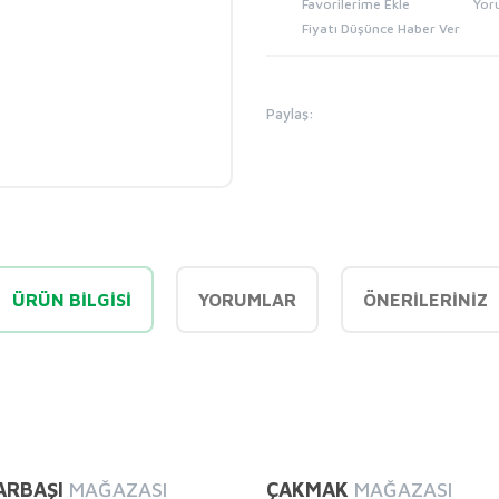
Yor
Fiyatı Düşünce Haber Ver
Paylaş:
ÜRÜN BILGISI
YORUMLAR
ÖNERILERINIZ
diğer konularda yetersiz gördüğünüz noktaları öneri formunu kullanarak tarafı
Bu ürüne ilk yorumu siz yapın!
ARBAŞI
MAĞAZASI
ÇAKMAK
MAĞAZASI