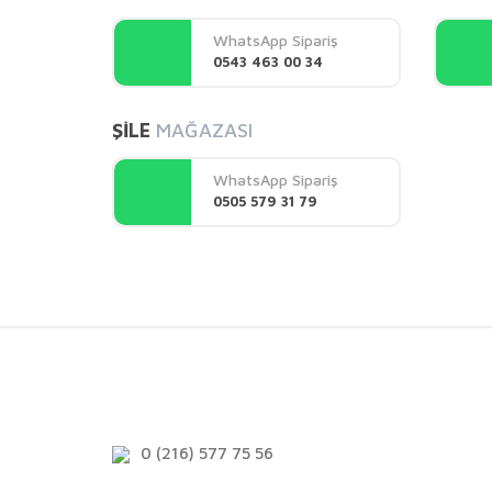
Ürün açıklamasında eksik bilgiler bulunuyor.
WhatsApp Sipariş
Ürün bilgilerinde hatalar bulunuyor.
0543 463 00 34
Ürün fiyatı diğer sitelerden daha pahalı.
Bu ürüne benzer farklı alternatifler olmalı.
ŞİLE
MAĞAZASI
WhatsApp Sipariş
0505 579 31 79
0 (216) 577 75 56