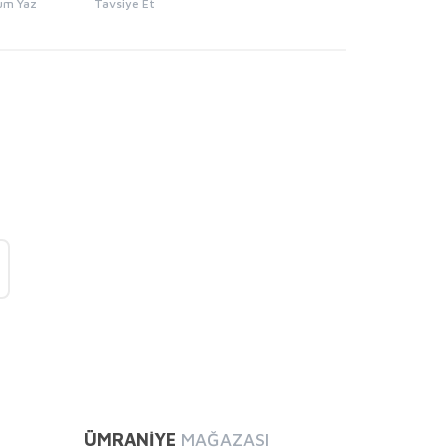
um Yaz
Tavsiye Et
mıza iletebilirsiniz.
ÜMRANİYE
MAĞAZASI