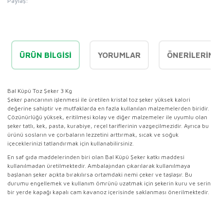
Paylaş:
ÜRÜN BILGISI
YORUMLAR
ÖNERILERINI
Bal Küpü Toz Şeker 3 Kg
Şeker pancarının işlenmesi ile üretilen kristal toz şeker yüksek kalori
değerine sahiptir ve mutfaklarda en fazla kullanılan malzemelerden biridir.
Çözünürlüğü yüksek, eritilmesi kolay ve diğer malzemeler ile uyumlu olan
şeker tatlı, kek, pasta, kurabiye, reçel tariflerinin vazgeçilmezidir. Ayrıca bu
ürünü sosların ve çorbaların lezzetini arttırmak, sıcak ve soğuk
içeceklerinizi tatlandırmak için kullanabilirsiniz.
En saf gıda maddelerinden biri olan Bal Küpü Şeker katkı maddesi
kullanılmadan üretilmektedir. Ambalajından çıkarılarak kullanılmaya
başlanan şeker açıkta bırakılırsa ortamdaki nemi çeker ve taşlaşır. Bu
durumu engellemek ve kullanım ömrünü uzatmak için şekerin kuru ve serin
bir yerde kapağı kapalı cam kavanoz içerisinde saklanması önerilmektedir.