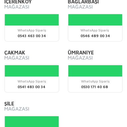
İÇERENKÖY
BAĞLARBAŞI
MAĞAZASI
MAĞAZASI
Yorum Yaz
Ürün resmi kalitesiz, bozuk veya görüntülenemiyor.
Ürün açıklamasında eksik bilgiler bulunuyor.
Ürün bilgilerinde hatalar bulunuyor.
WhatsApp Sipariş
WhatsApp Sipariş
0543 463 00 34
0546 489 00 34
Ürün fiyatı diğer sitelerden daha pahalı.
Bu ürüne benzer farklı alternatifler olmalı.
ÇAKMAK
ÜMRANİYE
MAĞAZASI
MAĞAZASI
WhatsApp Sipariş
WhatsApp Sipariş
Gönder
0541 483 00 34
0530 171 40 68
ŞİLE
MAĞAZASI