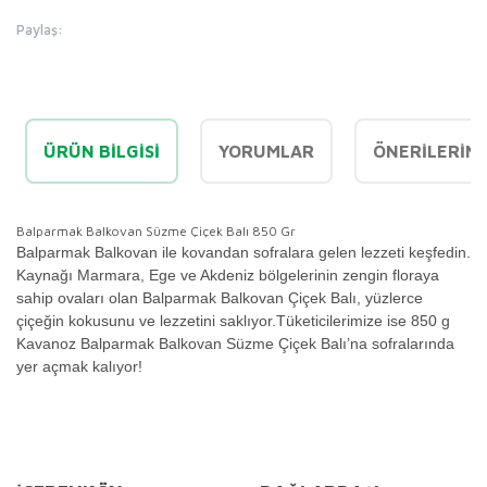
Paylaş:
ÜRÜN BILGISI
YORUMLAR
ÖNERILERINI
Balparmak Balkovan Süzme Çiçek Balı 850 Gr
Balparmak Balkovan ile kovandan sofralara gelen lezzeti keşfedin.
Kaynağı Marmara, Ege ve Akdeniz bölgelerinin zengin floraya
sahip ovaları olan Balparmak Balkovan Çiçek Balı, yüzlerce
çiçeğin kokusunu ve lezzetini saklıyor.Tüketicilerimize ise 850 g
Kavanoz Balparmak Balkovan Süzme Çiçek Balı’na sofralarında
yer açmak kalıyor!
Bu ürünün fiyat bilgisi, resim, ürün açıklamalarında ve diğer
konularda yetersiz gördüğünüz noktaları öneri formunu
Bu ürüne ilk yorumu siz yapın!
kullanarak tarafımıza iletebilirsiniz.
Görüş ve önerileriniz için teşekkür ederiz.