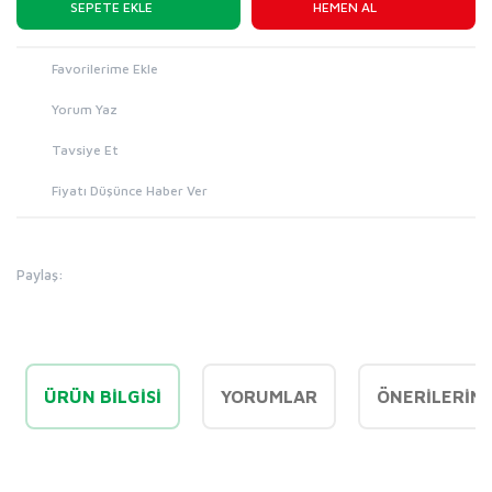
SEPETE EKLE
HEMEN AL
Yorum Yaz
Tavsiye Et
Fiyatı Düşünce Haber Ver
Paylaş:
ÜRÜN BILGISI
YORUMLAR
ÖNERILERINI